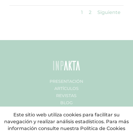
1
2
Siguiente
PRESENTACIÓN
ARTÍCULOS
REVISTAS
BLOG
INPACTO SOCIAL
Este sitio web utiliza cookies para facilitar su
CONTRIBUCIÓN
navegación y realizar análisis estadísticos. Para más
AGENDA
información consulte nuestra
Política de Cookies
LEGE OHARRA