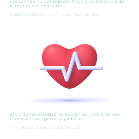
Los cannabinoides pueden mejorar la eficiencia de
la reproducción in vitro
CIENCIAS DE LA SALUD
,
Fisiología Reproductiva
El consumo excesivo de azúcar: un problema con
consecuencias graves y globales
Alimentación
,
CIENCIAS DE LA SALUD