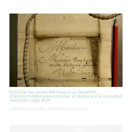
Estudiar las cartas del buque Le Dauphin,
imprescindible para conocer el euskera y la sociedad
vasca del siglo XVIII
CIENCIAS SOCIALES y HUMANAS
,
Lingüística