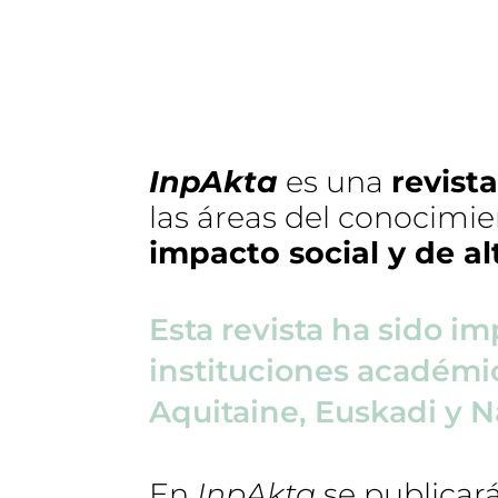
InpAkta
es una
revista
las áreas del conocimi
impacto social y de al
Esta revista ha sido i
instituciones académic
Aquitaine, Euskadi y N
En
InpAkta
se publicará