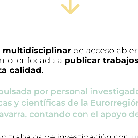
 multidisciplinar
de acceso abier
ento, enfocada a
publicar
trabajo
ta calidad
.
mpulsada por personal investigado
as y científicas de la Eurorregi
avarra, contando con el apoyo de
n trabajos de investigación con u