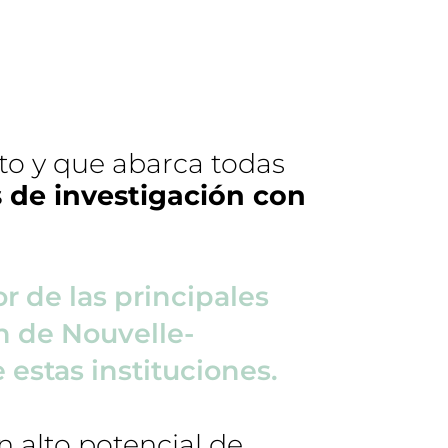
to y que abarca todas
s de investigación con
r de las principales
ón de Nouvelle-
 estas instituciones.
n alto potencial de