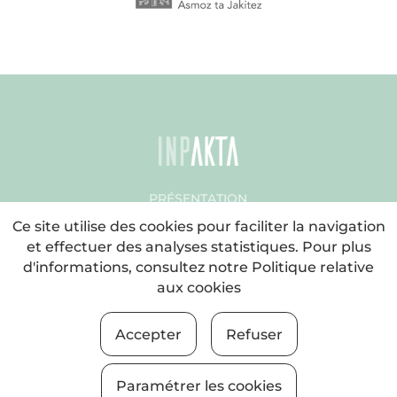
PRÉSENTATION
DES ARTICLES
Ce site utilise des cookies pour faciliter la navigation
LES MAGAZINES
et effectuer des analyses statistiques. Pour plus
BLOG
d'informations, consultez notre
Politique relative
IMPACT SOCIAL
aux cookies
CONTRIBUTION
ORDRE DU JOUR
Accepter
Refuser
LEGE OHARRA
Paramétrer les cookies