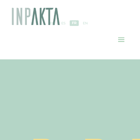
FR
EU
ES
EN