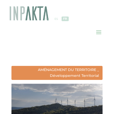
FR
EU
ES
AMÉNAGEMENT DU TERRITOIRE _
Développement Territorial