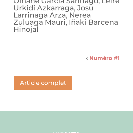
Oihane García Santiago, Leire
Urkidi Azkarraga, Josu
Larrinaga Arza, Nerea
Zuluaga Mauri, Iñaki Barcena
Hinojal
‹
#1
Article complet