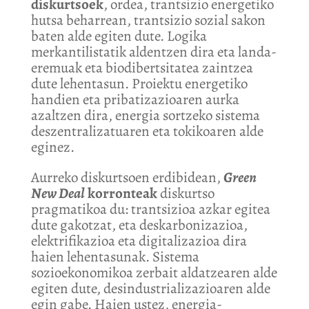
diskurtso
ek
, ordea, trantsizio energetiko
hutsa beharrean, trantsizio sozial sakon
baten alde egiten dute. Logika
merkantilistatik aldentzen dira eta landa-
eremuak eta biodibertsitatea zaintzea
dute lehentasun. Proiektu energetiko
handien eta pribatizazioaren aurka
azaltzen dira, energia sortzeko sistema
deszentralizatuaren eta tokikoaren alde
eginez.
Aurreko diskurtsoen erdibidean,
Green
New Deal
korrontea
k
diskurtso
pragmatikoa du: trantsizioa azkar egitea
dute gakotzat, eta deskarbonizazioa,
elektrifikazioa eta digitalizazioa dira
haien lehentasunak. Sistema
sozioekonomikoa zerbait aldatzearen alde
egiten dute, desindustrializazioaren alde
egin gabe. Haien ustez, energia-