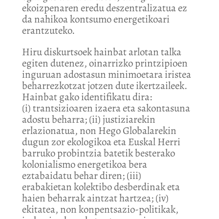
ekoizpenaren eredu deszentralizatua ez
da nahikoa kontsumo energetikoari
erantzuteko.
Hiru diskurtsoek hainbat arlotan talka
egiten dutenez, oinarrizko printzipioen
inguruan adostasun minimoetara iristea
beharrezkotzat jotzen dute ikertzaileek.
Hainbat gako identifikatu dira:
(i) trantsizioaren izaera eta sakontasuna
adostu beharra; (ii) justiziarekin
erlazionatua, non Hego Globalarekin
dugun zor ekologikoa eta Euskal Herri
barruko probintzia batetik besterako
kolonialismo energetikoa bera
eztabaidatu behar diren; (iii)
erabakietan kolektibo desberdinak eta
haien beharrak aintzat hartzea; (iv)
ekitatea, non konpentsazio-politikak,