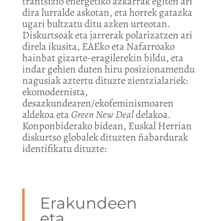
trantsizio energetiko azkarrak egiten ari
dira lurralde askotan, eta horrek gatazka
ugari bultzatu ditu azken urteotan.
Diskurtsoak eta jarrerak polarizatzen ari
direla ikusita, EAEko eta Nafarroako
hainbat gizarte-eragilerekin bildu, eta
indar gehien duten hiru posizionamendu
nagusiak aztertu dituzte zientzialariek:
ekomodernista,
desazkundearen/ekofeminismoaren
aldekoa eta
Green New Deal
delakoa.
Konponbiderako bidean, Euskal Herrian
diskurtso globalek dituzten ñabardurak
identifikatu dituzte:
Erakundeen
eta