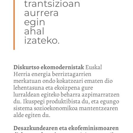
trantsizioan
aurrera
egin
ahal
izateko.
D
iskurtso ekomodernista
k
Euskal
Herria energia berriztagarrien
merkatuan ondo kokatzeari ematen dio
lehentasuna eta ekoizpena gure
lurraldean egiteko beharra azpimarratzen
du. Ikuspegi produktibista du, eta egungo
sistema sozioekonomikoa mantentzearen
alde egiten du.
Desazkundearen eta ekofeminismoaren