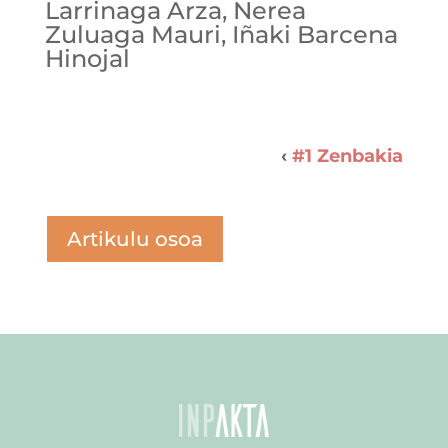
Larrinaga Arza, Nerea
Zuluaga Mauri, Iñaki Barcena
Hinojal
‹
#1
Artikulu osoa