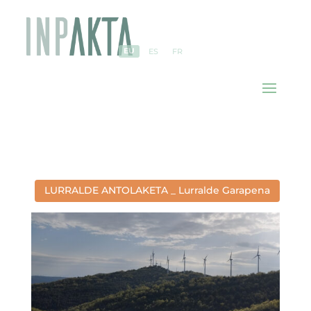
EU
ES
FR
LURRALDE ANTOLAKETA _ Lurralde Garapena