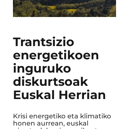
Trantsizio
energetikoen
inguruko
diskurtsoak
Euskal Herrian
Krisi energetiko eta klimatiko
honen aurrean, euskal