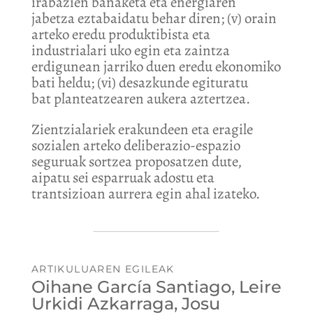
irabazien banaketa eta energiaren
jabetza eztabaidatu behar diren; (v) orain
arteko eredu produktibista eta
industrialari uko egin eta zaintza
erdigunean jarriko duen eredu ekonomiko
bati heldu; (vi) desazkunde egituratu
bat planteatzearen aukera aztertzea.
Zientzialariek erakundeen eta eragile
sozialen arteko deliberazio-espazio
seguruak sortzea proposatzen dute,
aipatu sei esparruak adostu eta
trantsizioan aurrera egin ahal izateko.
ARTIKULUAREN EGILEAK
Oihane García Santiago, Leire
Urkidi Azkarraga, Josu