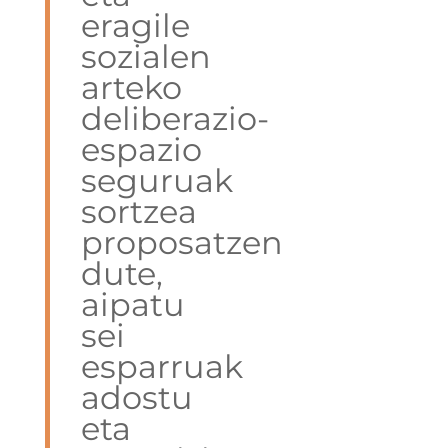
eragile
sozialen
arteko
deliberazio-
espazio
seguruak
sortzea
proposatzen
dute,
aipatu
sei
esparruak
adostu
eta