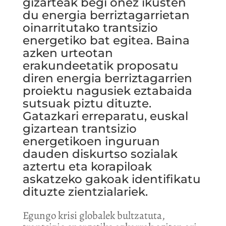
gizarteak begi onez ikusten
du energia berriztagarrietan
oinarritutako trantsizio
energetiko bat egitea. Baina
azken urteotan
erakundeetatik proposatu
diren energia berriztagarrien
proiektu nagusiek eztabaida
sutsuak piztu dituzte.
Gatazkari erreparatu, euskal
gizartean trantsizio
energetikoen inguruan
dauden diskurtso sozialak
aztertu eta korapiloak
askatzeko gakoak identifikatu
dituzte zientzialariek.
Egungo krisi globalek bultzatuta,