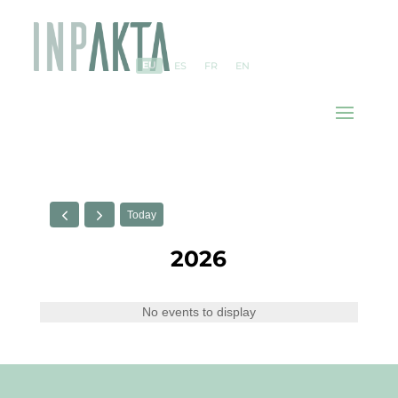
EU
ES
FR
EN
Today
2026
No events to display