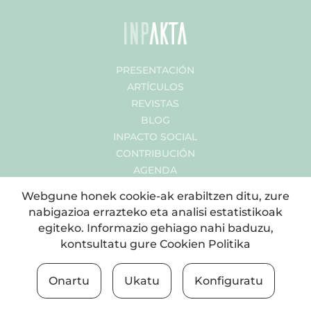
PRESENTACIÓN
ARTÍCULOS
REVISTAS
BLOG
INPACTO SOCIAL
CONTRIBUCIÓN
AGENDA
LEGE OHARRA
Webgune honek cookie-ak erabiltzen ditu, zure
nabigazioa errazteko eta analisi estatistikoak
egiteko. Informazio gehiago nahi baduzu,
kontsultatu gure
Cookien Politika
Onartu
Ukatu
Konfiguratu