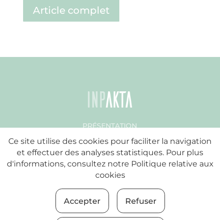
Article complet
PRÉSENTATION
DES ARTICLES
Ce site utilise des cookies pour faciliter la navigation
LES MAGAZINES
et effectuer des analyses statistiques. Pour plus
BLOG
d'informations, consultez notre
Politique relative aux
IMPACT SOCIAL
cookies
CONTRIBUTION
ORDRE DU JOUR
Accepter
Refuser
LEGE OHARRA