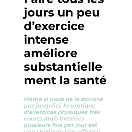
jours un peu
d’exercice
intense
améliore
substantielle
ment la santé
Même si nous ne le savions
pas jusqu’ici, la pratique
d’exercices physiques très
courts mais intenses
plusieurs fois par jour est
une stratégie très efficace