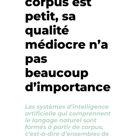
corpus est
petit, sa
qualité
médiocre n’a
pas
beaucoup
d’importance
Les systèmes d’intelligence
artificielle qui comprennent
le langage naturel sont
formés à partir de corpus,
c’est-à-dire d’ensembles de