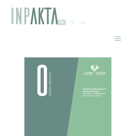
ES
EU
FR
EN