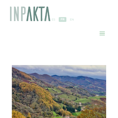
FR
EU
ES
EN