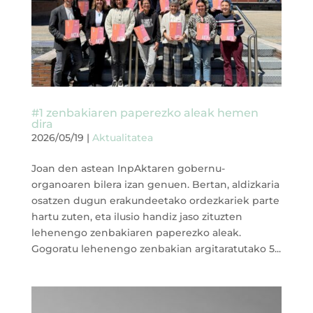
#1 zenbakiaren paperezko aleak hemen
dira
2026/05/19
|
Aktualitatea
Joan den astean InpAktaren gobernu-
organoaren bilera izan genuen. Bertan, aldizkaria
osatzen dugun erakundeetako ordezkariek parte
hartu zuten, eta ilusio handiz jaso zituzten
lehenengo zenbakiaren paperezko aleak.
Gogoratu lehenengo zenbakian argitaratutako 5...