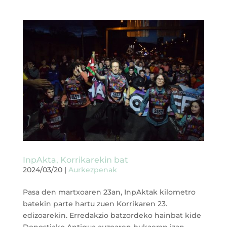
InpAkta, Korrikarekin bat
2024/03/20
|
Aurkezpenak
Pasa den martxoaren 23an, InpAktak kilometro
batekin parte hartu zuen Korrikaren 23.
edizoarekin. Erredakzio batzordeko hainbat kide
Donostiako Antigua auzoaren bukaeran izan