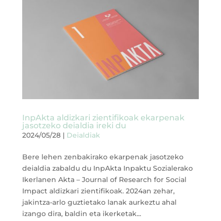
InpAkta aldizkari zientifikoak ekarpenak
jasotzeko deialdia ireki du
2024/05/28
|
Deialdiak
Bere lehen zenbakirako ekarpenak jasotzeko
deialdia zabaldu du InpAkta Inpaktu Sozialerako
Ikerlanen Akta – Journal of Research for Social
Impact aldizkari zientifikoak. 2024an zehar,
jakintza-arlo guztietako lanak aurkeztu ahal
izango dira, baldin eta ikerketak...