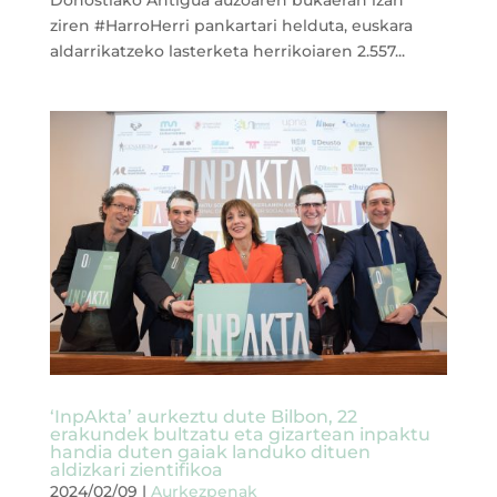
ziren #HarroHerri pankartari helduta, euskara
aldarrikatzeko lasterketa herrikoiaren 2.557...
‘InpAkta’ aurkeztu dute Bilbon, 22
erakundek bultzatu eta gizartean inpaktu
handia duten gaiak landuko dituen
aldizkari zientifikoa
2024/02/09
|
Aurkezpenak