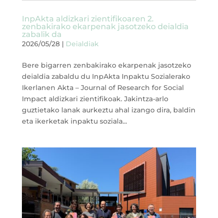
InpAkta aldizkari zientifikoaren 2.
zenbakirako ekarpenak jasotzeko deialdia
zabalik da
2026/05/28
|
Deialdiak
Bere bigarren zenbakirako ekarpenak jasotzeko
deialdia zabaldu du InpAkta Inpaktu Sozialerako
Ikerlanen Akta – Journal of Research for Social
Impact aldizkari zientifikoak. Jakintza-arlo
guztietako lanak aurkeztu ahal izango dira, baldin
eta ikerketak inpaktu soziala...