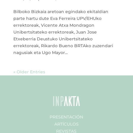
Bilboko Bizkaia aretoan egindako ekitaldian
parte hartu dute Eva Ferreira UPV/EHUko
errektoreak, Vicente Atxa Mondragon
Unibertsitateko errektoreak, Juan Jose
Etxeberria Deustuko Unibertsitateko
errektoreak, Rikardo Bueno BRTAko zuzendari
nagusiak eta Ugo Mayor...
« Older Entries
PRESENTACIÓN
ARTÍCULOS
REVISTAS