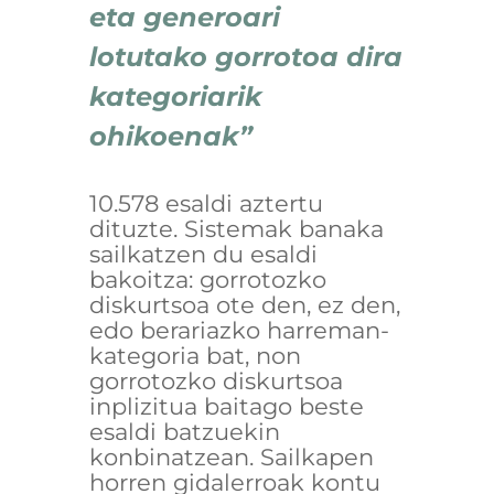
eta generoari
lotutako gorrotoa dira
kategoriarik
ohikoenak”
10.578 esaldi aztertu
dituzte. Sistemak banaka
sailkatzen du esaldi
bakoitza: gorrotozko
diskurtsoa ote den, ez den,
edo berariazko harreman-
kategoria bat, non
gorrotozko diskurtsoa
inplizitua baitago beste
esaldi batzuekin
konbinatzean. Sailkapen
horren gidalerroak kontu