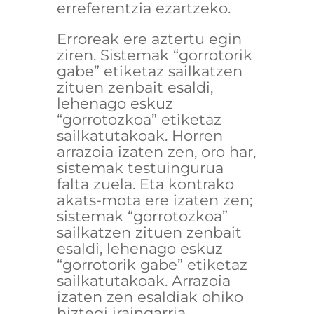
erreferentzia ezartzeko.
Erroreak ere aztertu egin
ziren. Sistemak “gorrotorik
gabe” etiketaz sailkatzen
zituen zenbait esaldi,
lehenago eskuz
“gorrotozkoa” etiketaz
sailkatutakoak. Horren
arrazoia izaten zen, oro har,
sistemak testuingurua
falta zuela. Eta kontrako
akats-mota ere izaten zen;
sistemak “gorrotozkoa”
sailkatzen zituen zenbait
esaldi, lehenago eskuz
“gorrotorik gabe” etiketaz
sailkatutakoak. Arrazoia
izaten zen esaldiak ohiko
hiztegi iraingarria