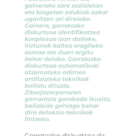
gainerako sare sozialetan
eta blogetan edukiak azkar
ugaritzen ari direlako.
Gainera, gorrotozko
diskurtsoa identifikatzea
konplexua izan daiteke,
hiztunak kaltea eragiteko
asmoa ote duen argitu
behar delako. Gorrotozko
diskurtsoa automatikoki
atzemateko adimen
artifizialeko teknikak
baliatu dituzte.
Ziberjazarpenaren
garrantzia gorakada ikusita,
baliabide gehiago behar
dira detekzio-teknikak
fintzeko.
Gorrotozko diskurtsoa da