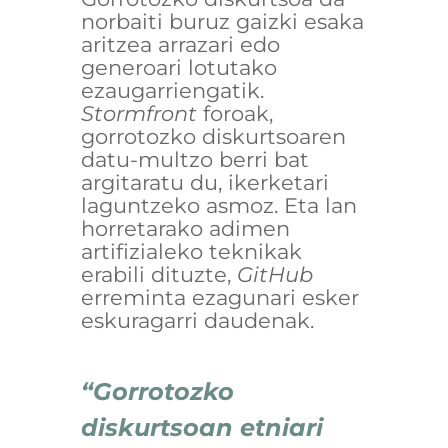
norbaiti buruz gaizki esaka
aritzea arrazari edo
generoari lotutako
ezaugarriengatik.
Stormfront
foroak,
gorrotozko diskurtsoaren
datu-multzo berri bat
argitaratu du, ikerketari
laguntzeko asmoz. Eta lan
horretarako adimen
artifizialeko teknikak
erabili dituzte,
GitHub
erreminta ezagunari esker
eskuragarri daudenak.
“Gorrotozko
diskurtsoan etniari