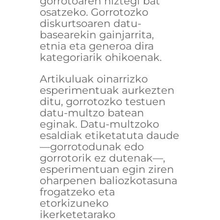
gorrotoaren hiztegi bat
osatzeko. Gorrotozko
diskurtsoaren datu-
basearekin gainjarrita,
etnia eta generoa dira
kategoriarik ohikoenak.
Artikuluak oinarrizko
esperimentuak aurkezten
ditu, gorrotozko testuen
datu-multzo batean
eginak. Datu-multzoko
esaldiak etiketatuta daude
—gorrotodunak edo
gorrotorik ez dutenak—,
esperimentuan egin ziren
oharpenen baliozkotasuna
frogatzeko eta
etorkizuneko
ikerketetarako