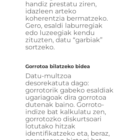
handiz prestatu ziren,
idazleen arteko
koherentzia bermatzeko.
Gero, esaldi laburregiak
edo luzeegiak kendu
zituzten, datu “garbiak”
sortzeko.
Gorrotoa bilatzeko bidea
Datu-multzoa
desorekatuta dago:
gorrotorik gabeko esaldiak
ugariagoak dira gorrotoa
dutenak baino. Gorroto-
indize bat kalkulatu zen,
gorrotozko diskurtsoari
lotutako hitzak
identifikatzeko eta, beraz,