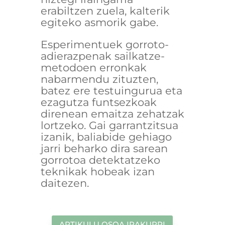
erabiltzen zuela, kalterik
egiteko asmorik gabe.
Esperimentuek gorroto-
adierazpenak sailkatze-
metodoen erronkak
nabarmendu zituzten,
batez ere testuingurua eta
ezagutza funtsezkoak
direnean emaitza zehatzak
lortzeko. Gai garrantzitsua
izanik, baliabide gehiago
jarri beharko dira sarean
gorrotoa detektatzeko
teknikak hobeak izan
daitezen.
ARTIKULU OSOA IRAKURRI