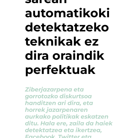
automatikoki
detektatzeko
teknikak ez
dira oraindik
perfektuak
Ziberjazarpena eta
gorrotozko diskurtsoa
handitzen ari dira, eta
horrek jazarpenaren
aurkako politikak eskatzen
ditu. Hala ere, zaila da haiek
detektatzea eta ikertzea,
Facebook, Twitter eta