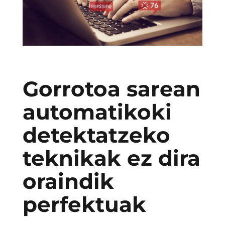
Gorrotoa sarean
automatikoki
detektatzeko
teknikak ez dira
oraindik
perfektuak