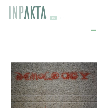
ES
EU
FR