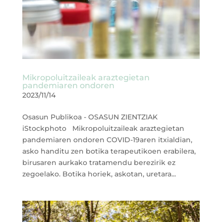
Mikropoluitzaileak araztegietan
pandemiaren ondoren
2023/11/14
Osasun Publikoa - OSASUN ZIENTZIAK
iStockphoto Mikropoluitzaileak araztegietan
pandemiaren ondoren COVID-19aren itxialdian,
asko handitu zen botika terapeutikoen erabilera,
birusaren aurkako tratamendu berezirik ez
zegoelako. Botika horiek, askotan, uretara...