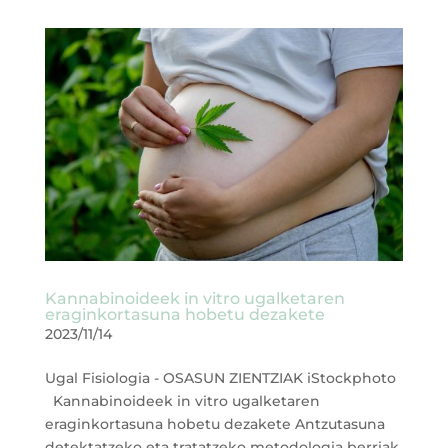
Kannabinoideek in vitro ugalketaren
eraginkortasuna hobetu dezakete
2023/11/14
Ugal Fisiologia - OSASUN ZIENTZIAK iStockphoto
Kannabinoideek in vitro ugalketaren
eraginkortasuna hobetu dezakete Antzutasuna
detektatzeko eta tratatzeko metodologia berriak