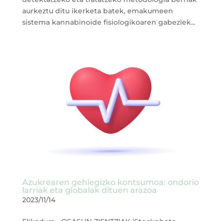
aurkeztu ditu ikerketa batek, emakumeen
sistema kannabinoide fisiologikoaren gabeziek...
Azukrearen gehiegizko kontsumoa: ondorio
larriak eta globalak dituen arazoa
2023/11/14