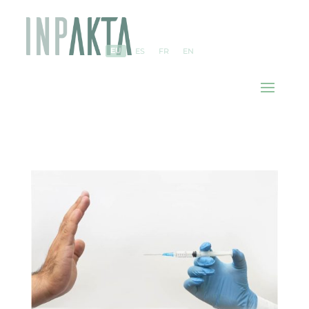
EU
ES
FR
EN