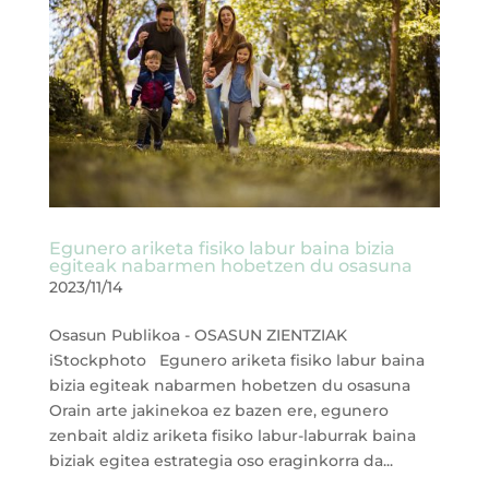
Egunero ariketa fisiko labur baina bizia
egiteak nabarmen hobetzen du osasuna
2023/11/14
Osasun Publikoa - OSASUN ZIENTZIAK
iStockphoto Egunero ariketa fisiko labur baina
bizia egiteak nabarmen hobetzen du osasuna
Orain arte jakinekoa ez bazen ere, egunero
zenbait aldiz ariketa fisiko labur-laburrak baina
biziak egitea estrategia oso eraginkorra da...