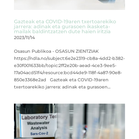
Gazteak eta COVID-19aren txertoarekiko
jarrera: adinak eta gurasoen ikasketa-
mailak baldintzatzen dute haien iritzia
2023/11/14
Osasun Publikoa - OSASUN ZIENTZIAK
https://ndla.no/subject:6e2e2319-cb8a-4dd2-b382-
e30f001633bb/topic:2ff2e20b-aead-4ce3-9ee5-
17a04acd51f4/resource:bcd44de9-118f-4a87-90e8-
850e3368e2ad Gazteak eta COVID-19aren
txertoarekiko jarrera: adinak eta gurasoen...