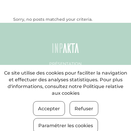
Sorry, no posts matched your criteria.
PRÉSENTATION
DES ARTICLES
Ce site utilise des cookies pour faciliter la navigation
LES MAGAZINES
et effectuer des analyses statistiques. Pour plus
BLOG
d'informations, consultez notre
Politique relative
IMPACT SOCIAL
aux cookies
CONTRIBUTION
ORDRE DU JOUR
Accepter
Refuser
LEGE OHARRA
Paramétrer les cookies