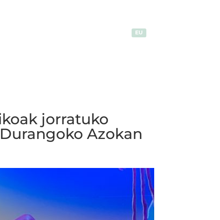
EU
ikoak jorratuko
ute Durangoko Azokan