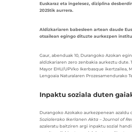
Euskaraz eta ingelesez, diziplina desberdi
2025tik aurrera.
Aldizkariaren babesleen artean daude Eusk
otsailean egingo dituzte aurkezpen instit
Gaur, abenduak 10, Durangoko Azokan egin
aldizkariaren zero zenbakia aurkeztu dute
Mayor EHU/UPVko Ikerbasque ikertzailea, M
Lengoaia Naturalaren Prozesamendurako Tekn
Inpaktu soziala duten gaia
Durangoko Azokako aurkezpenean azaldu ditu
Sozialerako Ikerlanen Akta – Journal of R
azaleratu baitziren argi inpaktu sozial hand