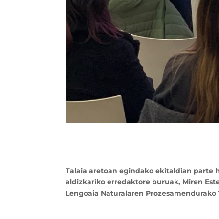
Talaia aretoan egindako ekitaldian parte
aldizkariko erredaktore buruak, Miren Est
Lengoaia Naturalaren Prozesamendurako Te