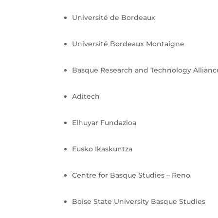
Université de Bordeaux
Université Bordeaux Montaigne
Basque Research and Technology Allianc
Aditech
Elhuyar Fundazioa
Eusko Ikaskuntza
Centre for Basque Studies – Reno
Boise State University Basque Studies