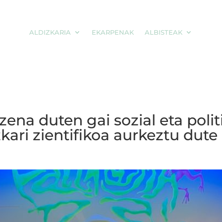
ALDIZKARIA
EKARPENAK
ALBISTEAK
ena duten gai sozial eta polit
izkari zientifikoa aurkeztu d