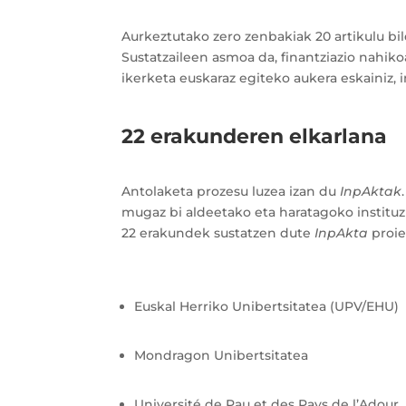
Aurkeztutako zero zenbakiak 20 artikulu bild
Sustatzaileen asmoa da, finantziazio nahikoa
ikerketa euskaraz egiteko aukera eskainiz,
22 erakunderen elkarlana
Antolaketa prozesu luzea izan du
InpAktak
mugaz bi aldeetako eta haratagoko institu
22 erakundek sustatzen dute
InpAkta
proie
Euskal Herriko Unibertsitatea (UPV/EHU)
Mondragon Unibertsitatea
Université de Pau et des Pays de l’Adour