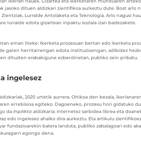
ean ikerlan hauek. Gizartea eta ikerketaren munduaren arteko
k jasoko dituen aldizkari zientifikoa aurkeztu dute. Bost arlo n
za Zientziak, Lurralde Antolaketa eta Teknologia. Arlo nagusi 
gure lurralde edota gizartean inpaktu soziala izan badezakete.
unetan eman liteke: Ikerketa prozesuan bertan edo ikerketa p
ide garen herritarrengan edota instituzioengan, adibidez hezkun
zen dituzten erabakigune ezberdinetan, publiko zein pribatu.
ta ingelesez
aldizkariak, 2025 urtetik aurrera
.
Ohikoa den bezala, ikerlanaren
tzaren errebisioa egiteko. Dagoeneko, prozesu hori gidatuko du
go da
InpAkta
aldizkaria: Internetez sarbidea librea eta doane
az edo ingelesez ahalko dira aurkeztu. Eta artikulu zientifikoe
uyar fundazioarekin batera landuta, publiko zabalagoari edo 
eskuragarri egongo dena.