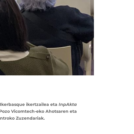
Ikerbasque ikertzailea eta
InpAkta
l Pozo Vicomtech-eko Ahotsaren eta
entroko Zuzendariak.