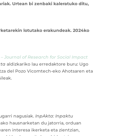
riak. Urtean bi zenbaki kaleratuko ditu,
erketarekin lotutako erakundeak. 2024ko
– Journal of Research for Social Impact
kta
aldizkariko lau erredaktore buru: Ugo
ntza del Pozo Vicomtech-eko Ahotsaren eta
ileak.
ugarri nagusiak.
InpAkta:
Inpaktu
ako hausnarketan du jatorria, orduan
aren interesa ikerketa eta zientzian,