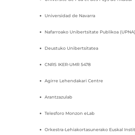
Universidad de Navarra
Nafarroako Unibertsitate Publikoa (UPNA
Deustuko Unibertsitatea
CNRS IKER-UMR 5478
Agirre Lehendakari Centre
Arantzazulab
Telesforo Monzon eLab
Orkestra-Lehiakortasunerako Euskal Insti