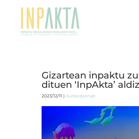
Gizartean inpaktu zuz
dituen ‘InpAkta’ ald
2023/12/11
|
Aurkezpenak