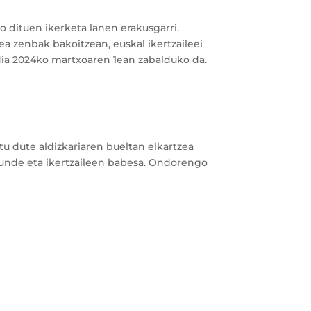
ko dituen ikerketa lanen erakusgarri.
zea zenbak bakoitzean, euskal ikertzaileei
dia 2024ko martxoaren 1ean zabalduko da.
rtu dute aldizkariaren bueltan elkartzea
akunde eta ikertzaileen babesa. Ondorengo