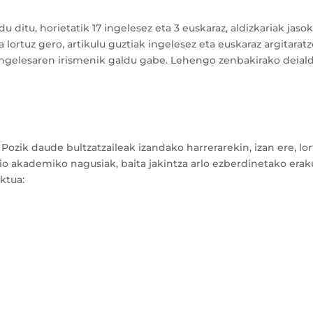
u ditu, horietatik 17 ingelesez eta 3 euskaraz, aldizkariak jaso
 lortuz gero, artikulu guztiak ingelesez eta euskaraz argitarat
 ingelesaren irismenik galdu gabe. Lehengo zenbakirako deial
. Pozik daude bultzatzaileak izandako harrerarekin, izan ere, lo
zio akademiko nagusiak, baita jakintza arlo ezberdinetako er
ktua: