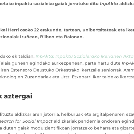
netako inpaktu sozialeko gaiak jorratuko ditu
InpAkta
aldizka
al Herri osoko 22 erakunde, tartean, unibertsitateak eta ik
uzionalak Iruñean, Bilbon eta Baionan.
dako ekitaldian,
InpAkta: Inpaktu Sozialerako Ikerlanen Akta 
. Talaia gunean egindako aurkezpenean, parte hartu dute
InpA
iren Estensoro Deustuko Orkestrako ikertzaile seniorrak, Ara
ologien Zuzendariak eta Urtzi Etxebarri Iker taldeko ikertza
k aztergai
zte aldizkariaren jatorria, helburuak eta argitalpenaren eza
esearch for Social Impact
aldizkariak pandemia ondoren egind
ia duten gaiak modu zientifikoan jorratzeko beharra eta gizarte