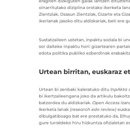
eragiten dizkiguten gaiak lantzen dituzten
oinarritutako diziplina orotako ikerketa lana
Zientziak, Osasun Zientziak, Gizarte eta Gi
ikerlanak jasoko ditu aldizkariak, beti ere 
Sustatzaileen ustetan, inpaktu soziala bi 
sor daiteke inpaktu hori: gizartearen parta
edota politika publiko ezberdinak erabakit
Urtean birritan, euskaraz e
Urtean bi zenbaki kaleratuko ditu
InpAkta
bi ikertzaileengana joko da artikulu bakoi
batzordea du aldizkariak.
Open Access
izan
Ikerketa lanak
(research edo review)
euskar
dibulgatiboago bat ere prestatuko da, Elh
gure lurraldeko hiru hizkuntza ofizialetan 