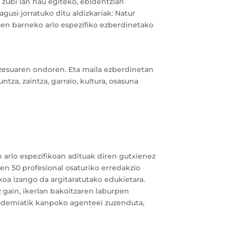
 zubi lan hau egiteko, ebidentzian
agusi jorratuko ditu aldizkariak: Natur
hauen barneko arlo espezifiko ezberdinetako
rozesuaren ondoren. Eta maila ezberdinetan
tza, zaintza, garraio, kultura, osasuna
 arlo espezifikoan adituak diren gutxienez
en 50 profesional osaturiko erredakzio
koa izango da argitaratutako edukietara.
z gain, ikerlan bakoitzaren laburpen
akademiatik kanpoko agenteei zuzenduta,