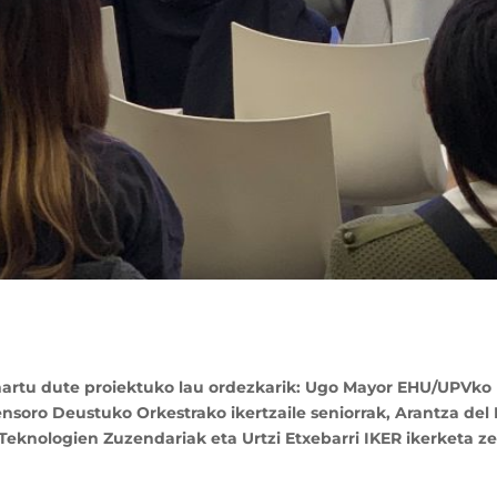
 hartu dute proiektuko lau ordezkarik: Ugo Mayor EHU/UPVko 
ensoro Deustuko Orkestrako ikertzaile seniorrak, Arantza de
knologien Zuzendariak eta Urtzi Etxebarri IKER ikerketa z